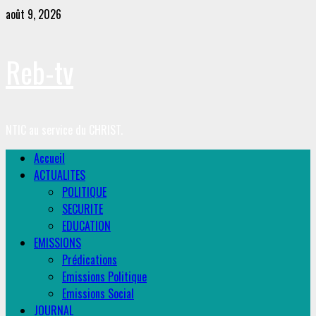
Skip
août 9, 2026
to
content
Reb-tv
NTIC au service du CHRIST.
Primary
Accueil
Menu
ACTUALITES
POLITIQUE
SECURITE
EDUCATION
EMISSIONS
Prédications
Emissions Politique
Emissions Social
JOURNAL