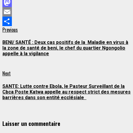
Facebook
Mastodon
Email
Continue
Previous
Previous
Partager
post:
Reading
BENI/ SANTÉ : Deux cas positifs de la Maladie en virus à
la zone de santé de beni, le chef du quartier Ngongolio
appelle à la vigilance
Next
Next
post:
SANTE: Lutte contre Ebola, le Pasteur Surveillant de la
Cbca Poste Katwa appelle au respect strict des mesures
barrières dans son entité ecclésiale
Laisser un commentaire