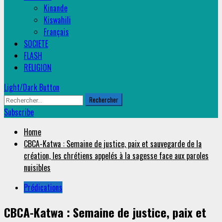
Kinande
Kiswahili
Français
SOCIETE
FLASH
RELIGION
Light/Dark Button
Rechercher :
Subscribe
Home
CBCA-Katwa : Semaine de justice, paix et sauvegarde de la
création, les chrétiens appelés à la sagesse face aux paroles
nuisibles
Prédications
CBCA-Katwa : Semaine de justice, paix et