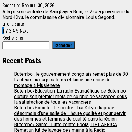
Redaction Reb
mai 30, 2026
À la prison centrale de Kangbayi à Beni, le Vice-gouverneur du
Nord-Kivu, le commissaire divisionnaire Louis Segond...
Lire la suite
Pagination
1
2
3
4
5
Next
Rechercher
des
Rechercher
publications
Recent Posts
Butembo : le gouvernement congolais remet plus de 30
tracteurs aux agriculteurs et lance une usine de
montage à Musienene
Butembo/Education: La radio Evangélique de Butembo
clôture son premier mois de colonie de vacances sous
la satisfaction de tous les vacanciers
Butembo/Société : Le centre Uhai Kikyo dispose
désormais d’une salle de haute qualité et pour servir
des hommes et femmes de qualité dans la région
Butembo/ Sante : Lutte contre Ebola, LIFT AFRICA
Remet un Kit de lavage des mains à la Radio