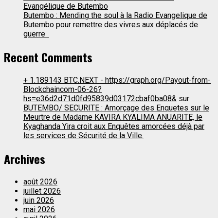
Evangélique de Butembo
Butembo : Mending the soul à la Radio Evangelique de
Butembo pour remettre des vivres aux déplacés de
guerre
Recent Comments
+ 1.189143 BTC.NEXT - https://graph.org/Payout-from-
Blockchaincom-06-26?
hs=e36d2d71d0fd95839d03172cbaf0ba08&
sur
BUTEMBO/ SECURITE : Amorçage des Enquetes sur le
Meurtre de Madame KAVIRA KYALIMA ANUARITE, le
Kyaghanda Yira croit aux Enquêtes amorcées déjà par
les services de Sécurité de la Ville.
Archives
août 2026
juillet 2026
juin 2026
mai 2026