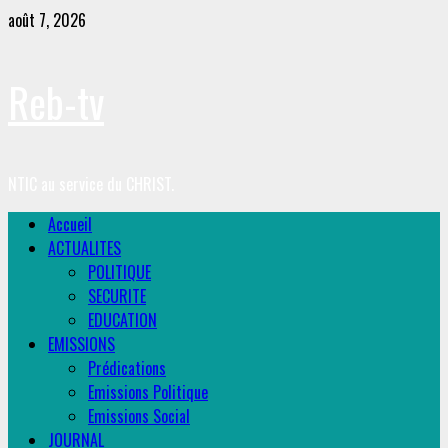
Skip
août 7, 2026
to
content
Reb-tv
NTIC au service du CHRIST.
Primary
Accueil
Menu
ACTUALITES
POLITIQUE
SECURITE
EDUCATION
EMISSIONS
Prédications
Emissions Politique
Emissions Social
JOURNAL