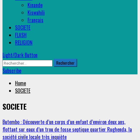
Kinande
Kiswahili
Français
SOCIETE
FLASH
RELIGION
Light/Dark Button
Rechercher :
Subscribe
Home
SOCIETE
SOCIETE
Butembo : Découverte d’un corps d’un enfant d’environ deux ans,
flottant sur eaux d’un trou de fosse septique quartier Rughenda, la
société civile locale très inquiète