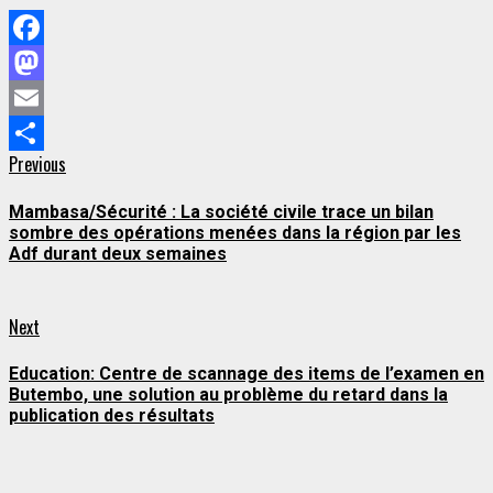
Facebook
Mastodon
Email
Continue
Previous
Previous
Partager
post:
Reading
Mambasa/Sécurité : La société civile trace un bilan
sombre des opérations menées dans la région par les
Adf durant deux semaines
Next
Next
post:
Education: Centre de scannage des items de l’examen en
Butembo, une solution au problème du retard dans la
publication des résultats