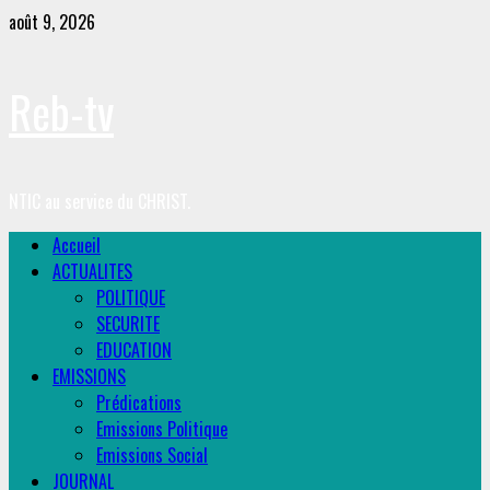
Skip
août 9, 2026
to
content
Reb-tv
NTIC au service du CHRIST.
Primary
Accueil
Menu
ACTUALITES
POLITIQUE
SECURITE
EDUCATION
EMISSIONS
Prédications
Emissions Politique
Emissions Social
JOURNAL