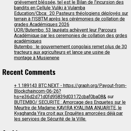
griévement bléssée, tel est le Bilan de l’incursion des
bandits en Cellule Vuliki à Vulamba
Education/Cbca: 20 Pasteurs théologiens déployés sur
terrain à l’ISBTM après les cérémonies de collation de
grades Académiques 2026
UOR/Butembo: 53 lauréats achèvent leur Parcours
Académique par les ceremonies de collation des grdes
académiques
Butembo : le gouvernement congolais remet plus de 30
tracteurs aux agriculteurs et lance une usine de
montage à Musienene
Recent Comments
+ 1.189143 BTC.NEXT - https://graph.org/Payout-from-
Blockchaincom-06-26?
hs=e36d2d71d0fd95839d03172cbaf0ba08&
sur
BUTEMBO/ SECURITE : Amorçage des Enquetes sur le
Meurtre de Madame KAVIRA KYALIMA ANUARITE, le
Kyaghanda Yira croit aux Enquêtes amorcées déjà par
les services de Sécurité de la Ville.