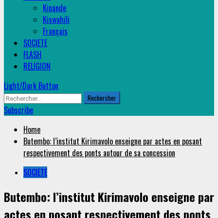
Kinande
Kiswahili
Français
SOCIETE
FLASH
RELIGION
Light/Dark Button
Rechercher :
Subscribe
Home
Butembo: l’institut Kirimavolo enseigne par actes en posant
respectivement des ponts autour de sa concession
SOCIETE
Butembo: l’institut Kirimavolo enseigne par
actes en posant respectivement des ponts