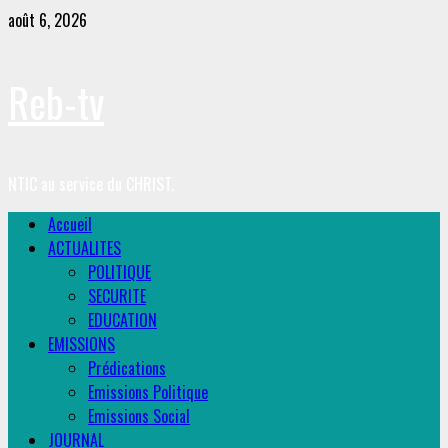
Skip
août 6, 2026
to
content
Reb-tv
NTIC au service du CHRIST.
Primary
Accueil
Menu
ACTUALITES
POLITIQUE
SECURITE
EDUCATION
EMISSIONS
Prédications
Emissions Politique
Emissions Social
JOURNAL