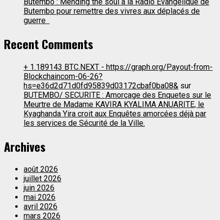
Butembo : Mending the soul à la Radio Evangelique de
Butembo pour remettre des vivres aux déplacés de
guerre
Recent Comments
+ 1.189143 BTC.NEXT - https://graph.org/Payout-from-
Blockchaincom-06-26?
hs=e36d2d71d0fd95839d03172cbaf0ba08&
sur
BUTEMBO/ SECURITE : Amorçage des Enquetes sur le
Meurtre de Madame KAVIRA KYALIMA ANUARITE, le
Kyaghanda Yira croit aux Enquêtes amorcées déjà par
les services de Sécurité de la Ville.
Archives
août 2026
juillet 2026
juin 2026
mai 2026
avril 2026
mars 2026