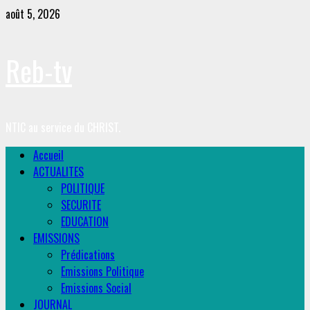
Skip
août 5, 2026
to
content
Reb-tv
NTIC au service du CHRIST.
Primary
Accueil
Menu
ACTUALITES
POLITIQUE
SECURITE
EDUCATION
EMISSIONS
Prédications
Emissions Politique
Emissions Social
JOURNAL