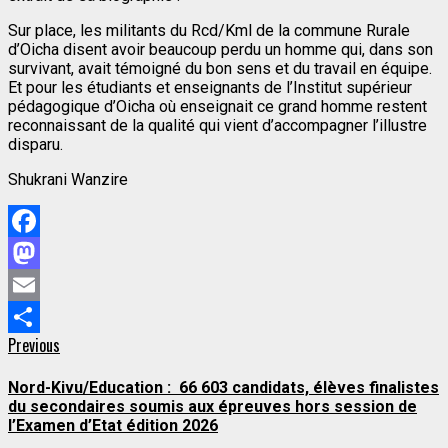
Sur place, les militants du Rcd/Kml de la commune Rurale
d’Oicha disent avoir beaucoup perdu un homme qui, dans son
survivant, avait témoigné du bon sens et du travail en équipe.
Et pour les étudiants et enseignants de l’Institut supérieur
pédagogique d’Oicha où enseignait ce grand homme restent
reconnaissant de la qualité qui vient d’accompagner l’illustre
disparu.
Shukrani Wanzire
Facebook
Mastodon
Email
Continue
Previous
Previous
Partager
post:
Reading
Nord-Kivu/Education : 66 603 candidats, élèves finalistes
du secondaires soumis aux épreuves hors session de
l’Examen d’Etat édition 2026