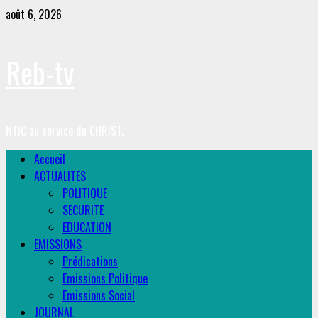
Skip
août 6, 2026
to
content
Reb-tv
NTIC au service du CHRIST.
Primary
Accueil
Menu
ACTUALITES
POLITIQUE
SECURITE
EDUCATION
EMISSIONS
Prédications
Emissions Politique
Emissions Social
JOURNAL