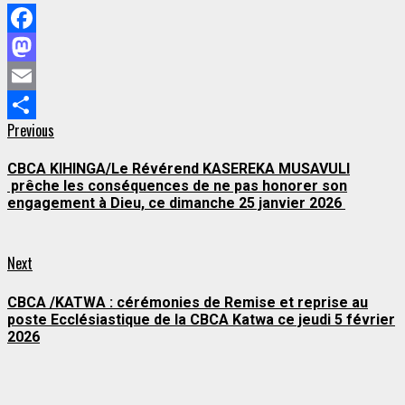
Facebook
Mastodon
Email
Continue
Previous
Previous
Partager
post:
Reading
CBCA KIHINGA/Le Révérend KASEREKA MUSAVULI
prêche les conséquences de ne pas honorer son
engagement à Dieu, ce dimanche 25 janvier 2026
Next
Next
post:
CBCA /KATWA : cérémonies de Remise et reprise au
poste Ecclésiastique de la CBCA Katwa ce jeudi 5 février
2026