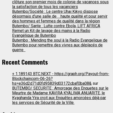
clôture son premier mois de colonie de vacances sous
la satisfaction de tous les vacanciers
Butembo/Société : Le centre Uhai Kikyo dispose
désormais d’une salle de haute qualité et pour servir
des hommes et femmes de qualité dans la région
Butembo/ Sante : Lutte contre Ebola, LIFT AFRICA
Remet un Kit de lavage des mains à la Radio
Evangélique de Butembo
Butembo : Mending the soul à la Radio Evangelique de
Butembo pour remettre des vivres aux déplacés de
guerre
Recent Comments
+ 1.189143 BTC.NEXT - https://graph.org/Payout-from-
Blockchaincom-06-26?
hs=e36d2d71d0fd95839d03172cbaf0ba08&
sur
BUTEMBO/ SECURITE : Amorçage des Enquetes sur le
Meurtre de Madame KAVIRA KYALIMA ANUARITE, le
Kyaghanda Yira croit aux Enquêtes amorcées déjà par
les services de Sécurité de la Ville.